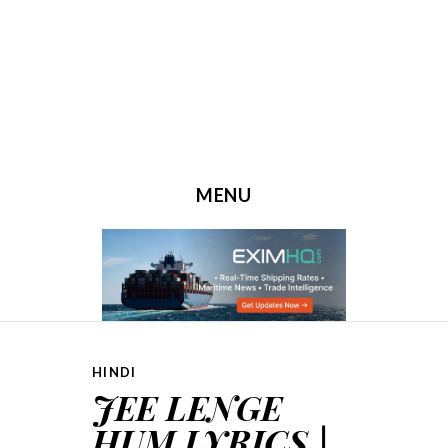
MENU
SKIP TO CONTENT
HINDI
JEE LENGE
HUM LYRICS |